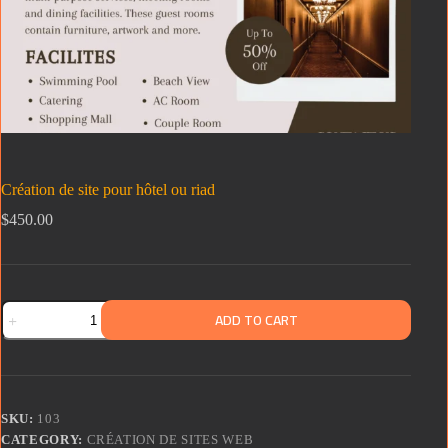
Création de site pour hôtel ou riad
$
450.00
ADD TO CART
SKU:
103
CATEGORY:
CRÉATION DE SITES WEB